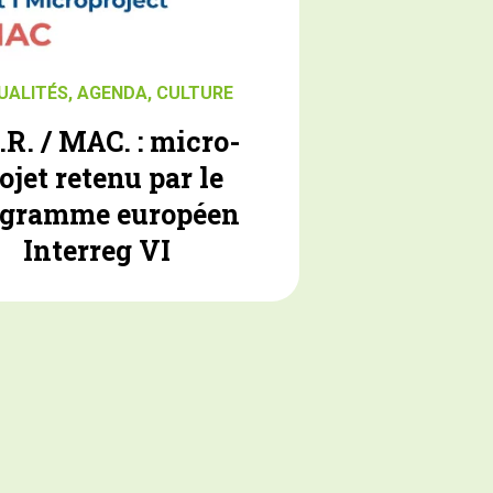
UALITÉS
,
AGENDA
,
CULTURE
.R. / MAC. : micro-
ojet retenu par le
ogramme européen
Interreg VI