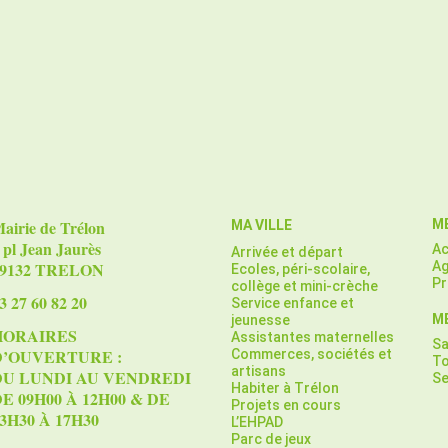
airie de Trélon
M
MA VILLE
 pl Jean Jaurès
Ac
Arrivée et départ
9132 TRELON
A
Ecoles, péri-scolaire,
Pr
collège et mini-crèche
3 27 60 82 20
Service enfance et
ME
jeunesse
HORAIRES
Assistantes maternelles
Sa
D’OUVERTURE :
Commerces, sociétés et
To
artisans
DU LUNDI AU VENDREDI
Se
Habiter à Trélon
E 09H00 À 12H00 & DE
Projets en cours
3H30 À 17H30
L’EHPAD
Parc de jeux