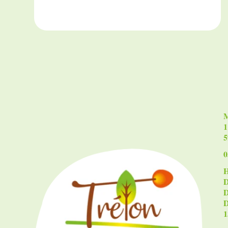
M
1
5
0
D
1