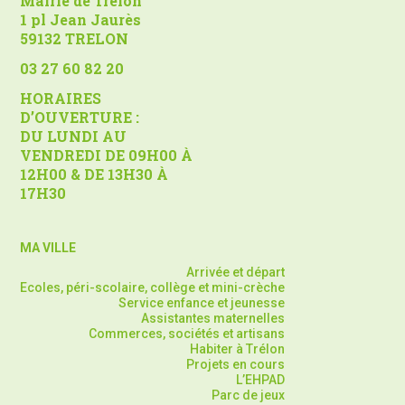
Mairie de Trélon
1 pl Jean Jaurès
59132 TRELON
03 27 60 82 20
HORAIRES
D’OUVERTURE :
DU LUNDI AU
VENDREDI DE 09H00 À
12H00 & DE 13H30 À
17H30
MA VILLE
Arrivée et départ
Ecoles, péri-scolaire, collège et mini-crèche
Service enfance et jeunesse
Assistantes maternelles
Commerces, sociétés et artisans
Habiter à Trélon
Projets en cours
L’EHPAD
Parc de jeux