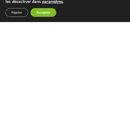
les désactiver dans
paramètres
.
LILLE
Rejeter
Accepter
DÉCOUVRIR
AGENDA
,
VIE ASSOCIATIVE