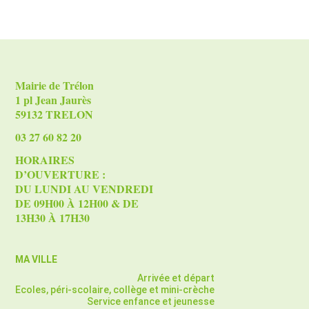
Showing
18
posts.
Mairie de Trélon
1 pl Jean Jaurès
59132 TRELON
03 27 60 82 20
HORAIRES
D’OUVERTURE :
DU LUNDI AU VENDREDI
DE 09H00 À 12H00 & DE
13H30 À 17H30
MA VILLE
Arrivée et départ
Ecoles, péri-scolaire, collège et mini-crèche
Service enfance et jeunesse