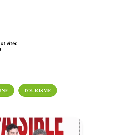
ctivités
 !
UNE
TOURISME