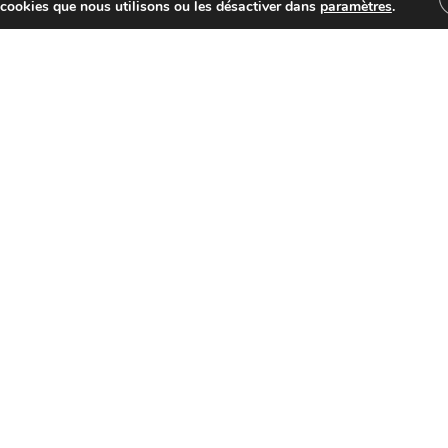
DÉCOUVRIR
 cookies que nous utilisons ou les désactiver dans
paramètres
.
ACTUALITÉS
,
AGENDA
,
VIE DE LA
COMMUNE
Activ
ACTIVITÉS DE LA
MEDIATHEQUE DE