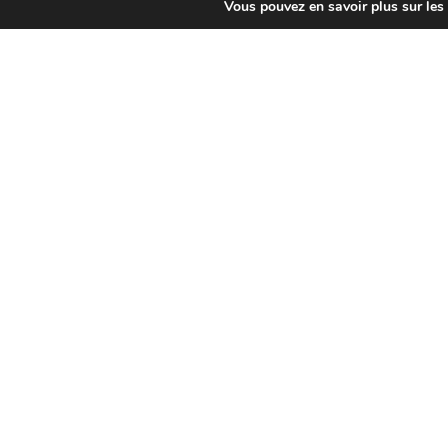
DÉCOUVRIR
Vous pouvez en savoir plus sur les
ACTIVITÉS
,
AGENDA
EXPOSITIONS DES
YMAGIERS