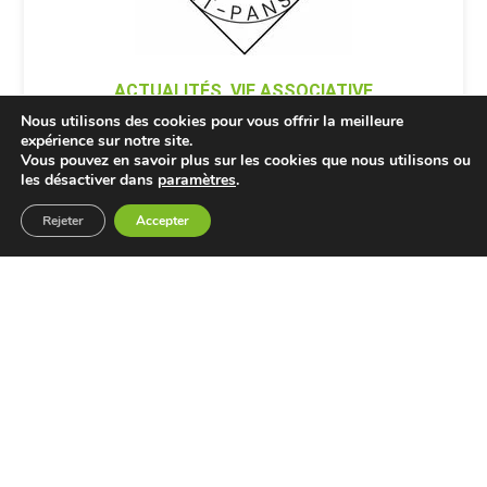
ACTUALITÉS
,
VIE ASSOCIATIVE
Nous utilisons des cookies pour vous offrir la meilleure
CONFRERIE SAINT PANSARD
expérience sur notre site.
Vous pouvez en savoir plus sur les cookies que nous utilisons ou
– REPORTAGE DU CARNAVAL
les désactiver dans
paramètres
.
2025
Rejeter
Accepter
DÉCOUVRIR